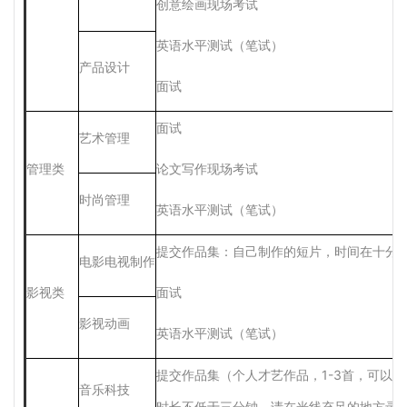
创意绘画现场考试
英语水平测试（笔试）
产品设计
面试
面试
艺术管理
管理类
论文写作现场考试
时尚管理
英语水平测试（笔试）
提交作品集：自己制作的短片，时间在十分
电影电视制作
影视类
面试
影视动画
英语水平测试（笔试）
提交作品集（个人才艺作品，
1-3
首，可以是
音乐科技
时长不低于三分钟。请在光线充足的地方录